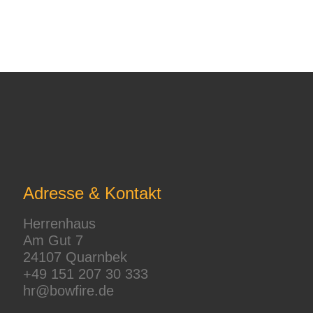
Adresse & Kontakt
Herrenhaus
Am Gut 7
24107 Quarnbek
+49 151 207 30 333
hr@bowfire.de