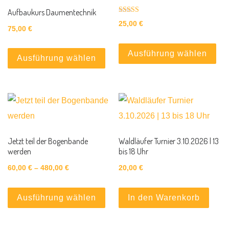
Aufbaukurs Daumentechnik
Bewertet mit
25,00
€
5.00
75,00
€
von 5
Die
Dieses Produkt weist mehrere Var
Ausführung wählen
Ausführung wählen
Jetzt teil der Bogenbande
Waldläufer Turnier 3.10.2026 | 13
werden
bis 18 Uhr
Preisspanne: 60,00 € bis 480,00 €
60,00
€
–
480,00
€
20,00
€
Dieses Produkt weist mehrere Var
Ausführung wählen
In den Warenkorb