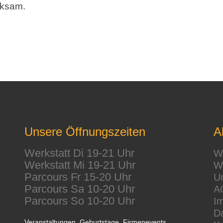
rksam.
Unsere Öffnungszeiten
A
Werkstatt Di 19-21 Uhr
We
Werkstatt Mi 19-21 Uhr
Wa
Parcours Fr 15-20 Uhr
Un
Parcours Sa 10-20 Uhr
A
Parcours So 10-20 Uhr
I
D
Veranstaltungen, Geburtstage, Firmenevents…