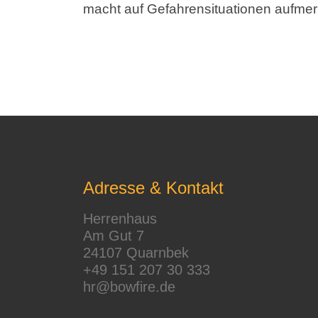
macht auf Gefahrensituationen aufme
Adresse & Kontakt
Herrenhaus
Am Gut 7
24107 Quarnbek
+49 151 207 30 333
hr@bowfire.de