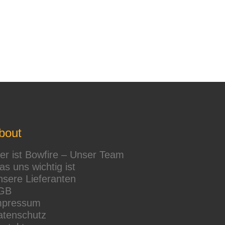
bout
r ist Bowfire – Unser Team
s uns wichtig ist
sere Lieferanten
GB
mpressum
atenschutz