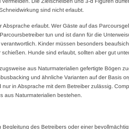
 vermeiden. Die Zielscheiben und 3-d Figuren dürfen
Schneidwirkung sind nicht erlaubt.
r Absprache erlaubt. Wer Gäste auf das Parcoursgel
arcoursbetreiber tun und ist dann für die Unterweisu
verantwortlich. Kinder müssen besonders beaufsicht
chießen. Hunde sind erlaubt, sollten aber gut unter 
zugsweise aus Naturmaterialien gefertigte Bögen zu
sbacking und ähnliche Varianten auf der Basis org
d nur in Absprache mit dem Betreiber zulässig. Com
lls aus Naturmaterialien bestehen.
n Begleitung des Betreibers oder einer bevollmächti