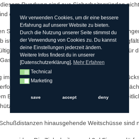
diesem Rundweg sind aus Sicherheitsgründen nicht 
sind durch schwarz/orangene Pflöcke markiert.
Wir verwenden Cookies, um dir eine bessere
Erfahrung auf unserer Website zu bieten.
en Seite hin offen und daher muss mit Spaziergänge
Durch die Nutzung unserer Seite stimmst du
der Verwendung von Cookies zu. Du kannst
 ist jeder Schütze gehalten, sein Schußfeld sorgfälti
deine Einstellungen jederzeit ändern.
ltige Haftpflichtversicherung ist Voraussetzung für
Weitere Infos findest du in unserer
 Gast.
[Datenschutzerklärung].
Mehr Erfahren
Technical
Technical
g im Gelände unterwegs sind, ist gegenseitige Rüc
Marketing
Marketing
rforderlich wie an der Abschußlinie auf der Freifläc
erem Betrieb auf dem Gelände für die Pfeilsuche ze
save
accept
deny
hützen gehören in den Findekorb.
Schußdistanzen hinausgehende Weitschüsse sind ni