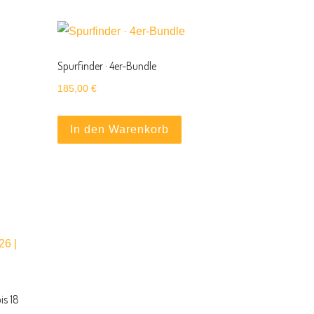
Spurfinder · 4er-Bundle
n
185,00
€
60,00 € bis 480,00 €
In den Warenkorb
eses Produkt weist mehrere Varianten auf. Die Optionen könne
is 18