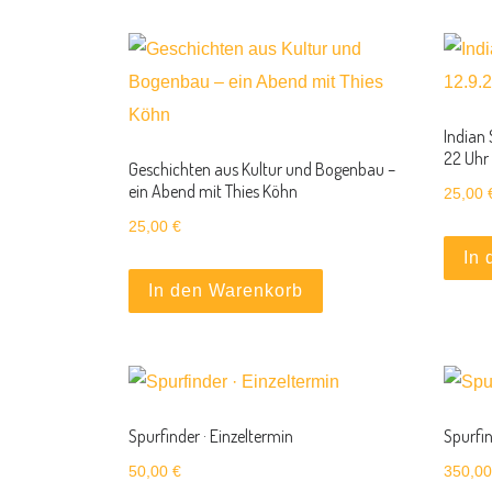
Indian 
22 Uhr
Geschichten aus Kultur und Bogenbau –
ein Abend mit Thies Köhn
25,00
25,00
€
In
In den Warenkorb
Spurfinder · Einzeltermin
Spurfi
50,00
€
350,0