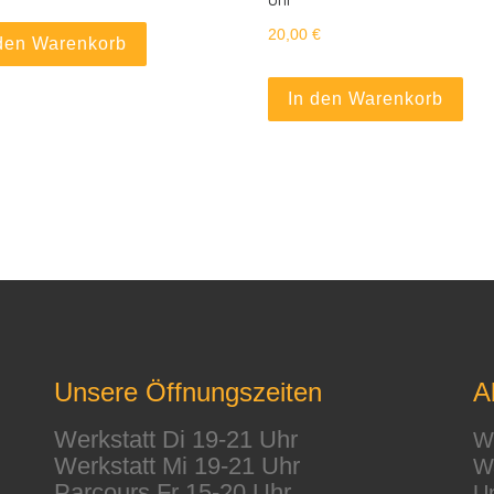
t mehrere Varianten auf. Die Optionen können auf der Produkt
20,00
€
 den Warenkorb
In den Warenkorb
Unsere Öffnungszeiten
A
Werkstatt Di 19-21 Uhr
We
Werkstatt Mi 19-21 Uhr
Wa
Parcours Fr 15-20 Uhr
Un