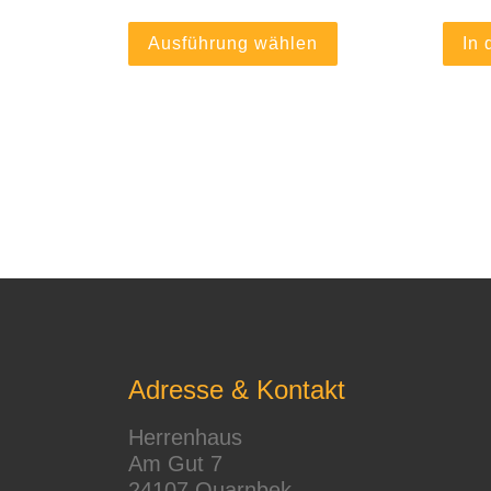
Dieses Produkt weis
Ausführung wählen
In
Adresse & Kontakt
Herrenhaus
Am Gut 7
24107 Quarnbek