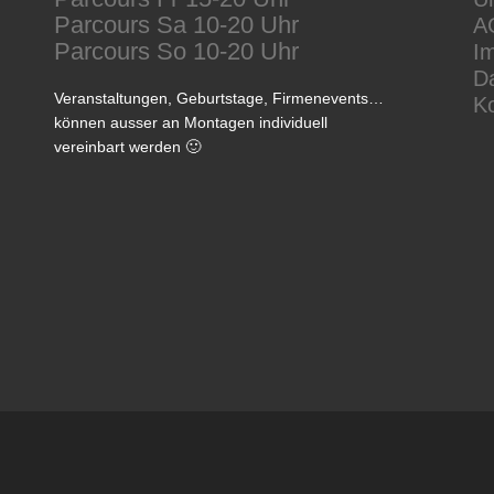
Parcours Sa 10-20 Uhr
A
Parcours So 10-20 Uhr
I
D
Veranstaltungen, Geburtstage, Firmenevents…
K
können ausser an Montagen individuell
vereinbart werden 🙂