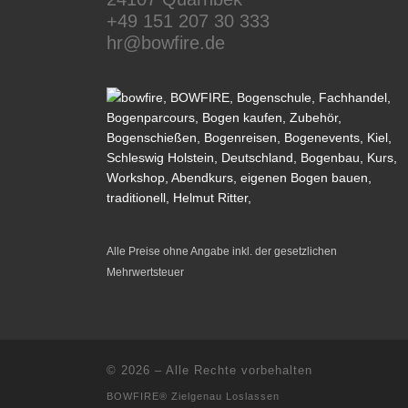
+49 151 207 30 333
hr@bowfire.de
Alle Preise ohne Angabe inkl. der gesetzlichen
Mehrwertsteuer
© 2026
–
Alle Rechte vorbehalten
BOWFIRE® Zielgenau Loslassen