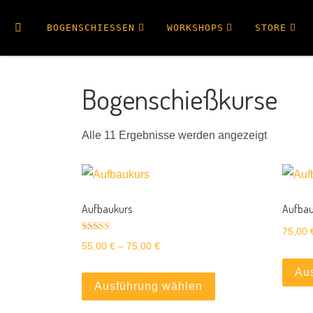
Search
BOGENSCHIESSEN
WORKSHOPS
STORE
Bogenschießkurse
Alle 11 Ergebnisse werden angezeigt
Aufbaukurs
Aufbau
75,00
Bewertet mit
Preisspanne: 55,00 € bis 75,00 €
55,00
€
–
75,00
€
5.00
von 5
Dieses Produkt weis
Au
Ausführung wählen