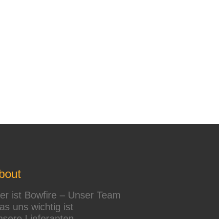
seite gewählt werden
bout
r ist Bowfire – Unser Team
s uns wichtig ist
sere Lieferanten