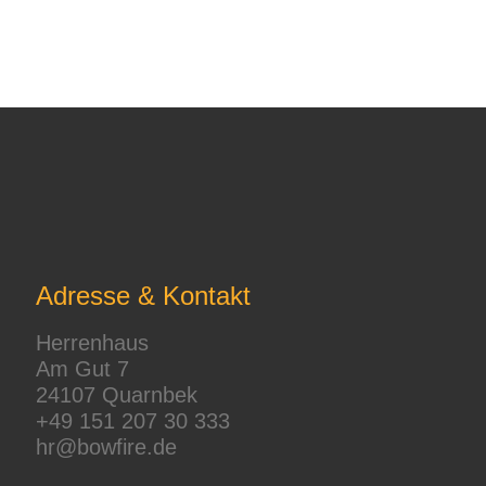
Adresse & Kontakt
Herrenhaus
Am Gut 7
24107 Quarnbek
+49 151 207 30 333
hr@bowfire.de