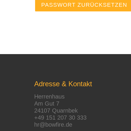
PASSWORT ZURÜCKSETZEN
Adresse & Kontakt
Herrenhaus
Am Gut 7
24107 Quarnbek
+49 151 207 30 333
hr@bowfire.de