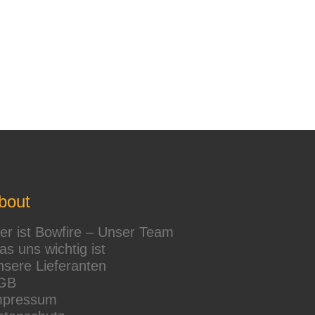
bout
r ist Bowfire – Unser Team
s uns wichtig ist
sere Lieferanten
GB
mpressum