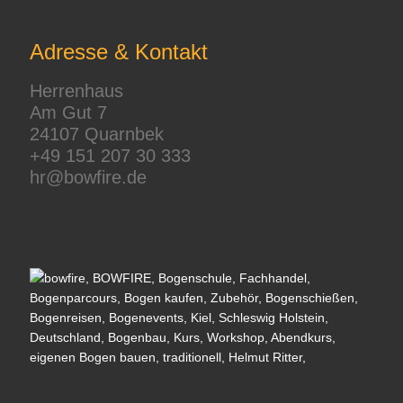
Adresse & Kontakt
Herrenhaus
Am Gut 7
24107 Quarnbek
+49 151 207 30 333
hr@bowfire.de