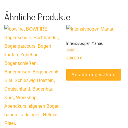
Ähnliche Produkte
Intensivbogen Manau
Bewertet mit
290,00
€
5.00
von 5
Die
Ausführung wählen