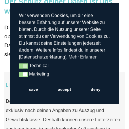
Der Schutz deiner Daten ist uns
wichtig!
Wir verwenden Cookies, um dir eine
bessere Erfahrung auf unserer Website zu
Die Sicherheit deiner Daten steht für uns an
bieten. Durch die Nutzung unserer Seite
oberster Stelle! Möchtest du unsere
stimmst du der Verwendung von Cookies zu.
Du kannst deine Einstellungen jederzeit
Datenschutzrichtlinien genau lesen, findest du
ändern. Weitere Infos findest du in unserer
sie
hier
.
[Datenschutzerklärung].
Mehr Erfahren
Technical
Technical
Marketing
Marketing
LIEFERUNG & RÜCKNAHME
save
accept
deny
Deine Pfeile
fertigen wir in unserer Manufaktur
exklusiv nach deinen Angaben zu Auszug und
Gewichtsklasse. Deshalb können unsere Lieferzeiten
auch variieren, je nach konkreter Auftragslage in