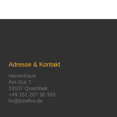
Adresse & Kontakt
Herrenhaus
Am Gut 7
24107 Quarnbek
+49 151 207 30 333
hr@bowfire.de