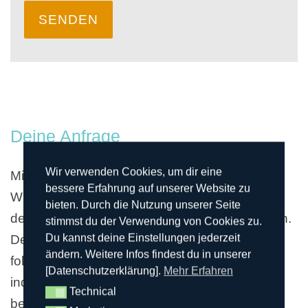
SENDEN
Deine Anfrage
Wir verwenden Cookies, um dir eine
Mit deiner Anfrage sicherst du dir deinen
bessere Erfahrung auf unserer Website zu
Wunschtermin, vorausgesetzt, wir bestätigen
bieten. Durch die Nutzung unserer Seite
den Termin innerhalb der nächsten 24 Stunden.
stimmst du der Verwendung von Cookies zu.
Du kannst deine Einstellungen jederzeit
Deinen Termin reservieren wir dir für die
ändern. Weitere Infos findest du in unserer
folgenden 14 Tage. Du erhältst von uns ein
[Datenschutzerklärung].
Mehr Erfahren
individuelles Angebot und wenn es Dir zusagt,
Technical
Technical
bestätige uns dieses und dann kann es auch