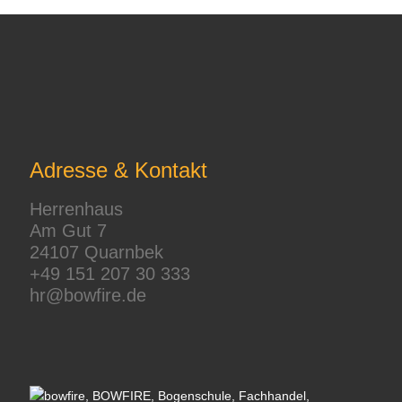
Adresse & Kontakt
Herrenhaus
Am Gut 7
24107 Quarnbek
+49 151 207 30 333
hr@bowfire.de