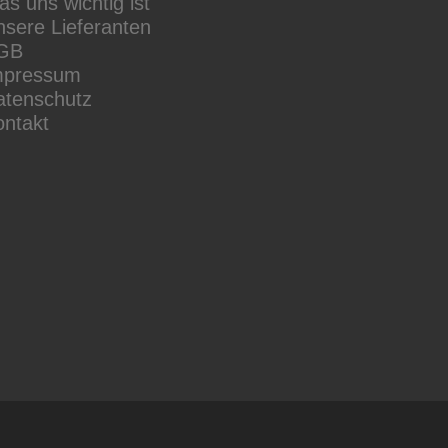
s uns wichtig ist
sere Lieferanten
GB
mpressum
atenschutz
ontakt