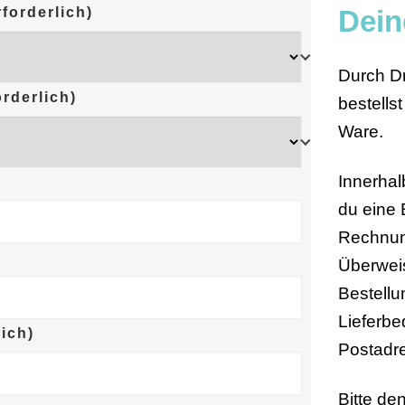
Dein
rforderlich)
Durch D
orderlich)
bestells
Ware.
Innerha
du eine 
Rechnung
Überwei
Bestellu
Lieferb
lich)
Postadr
Bitte de