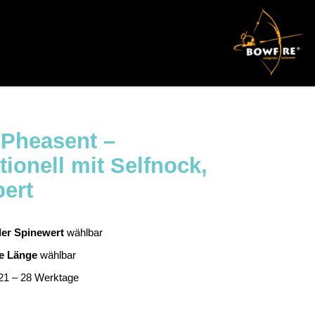
 Pheasent –
tionell mit Selfnock,
pert
ller Spinewert
wählbar
le Länge
wählbar
1 – 28 Werktage