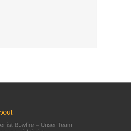
bout
r ist Bowfire – Unser Team