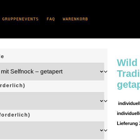
GRUPPENEVENTS
FAQ
WARENKORB
le
Wild
Tradi
geta
rderlich)
individue
individuel
forderlich)
Lieferung
2