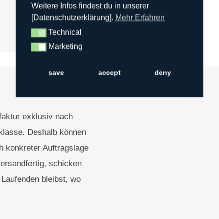
Weitere Infos findest du in unserer
[Datenschutzerklärung].
Mehr Erfahren
Technical
Technical
Marketing
Marketing
save
accept
deny
faktur exklusiv nach
klasse. Deshalb können
ch konkreter Auftragslage
versandfertig, schicken
m Laufenden bleibst, wo