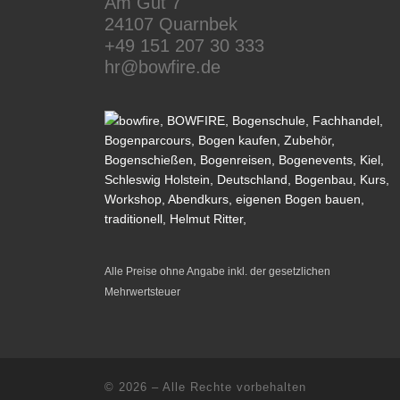
Am Gut 7
24107 Quarnbek
+49 151 207 30 333
hr@bowfire.de
Alle Preise ohne Angabe inkl. der gesetzlichen
Mehrwertsteuer
© 2026
–
Alle Rechte vorbehalten