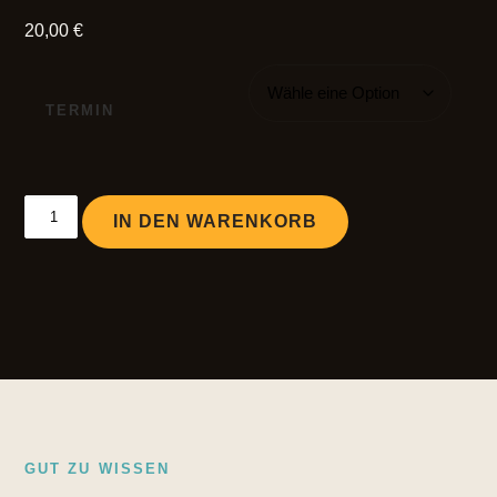
20,00
€
TERMIN
test Menge
IN DEN WARENKORB
GUT ZU WISSEN