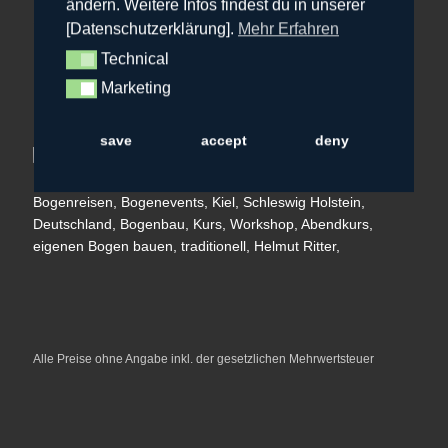
ändern. Weitere Infos findest du in unserer
+49 151 207 30 333
[Datenschutzerklärung].
Mehr Erfahren
hr@bowfire.de
Technical
Technical
Marketing
Marketing
save
accept
deny
Alle Preise ohne Angabe inkl. der gesetzlichen Mehrwertsteuer