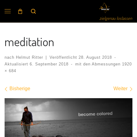
Search
zielgenau loslassen
meditation
nach
Helmut Ritter
|
Veröffentlicht
28. August 2018
-
Aktualisiert
6. September 2018
-
mit den Abmessungen
1920
× 684
Bilder Navigation
Bisherige
Weiter