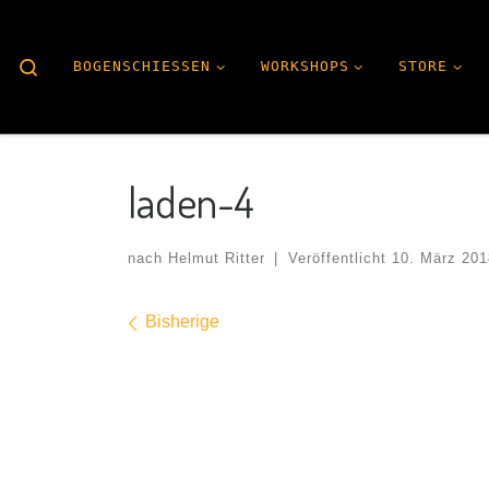
Search
BOGENSCHIESSEN
WORKSHOPS
STORE
laden-4
nach
Helmut Ritter
|
Veröffentlicht
10. März 201
Bilder Navigation
Bisherige