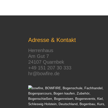
Adresse & Kontakt
Herrenhaus
Am Gut 7
24107 Quarnbek
+49 151 207 30 333
hr@bowfire.de