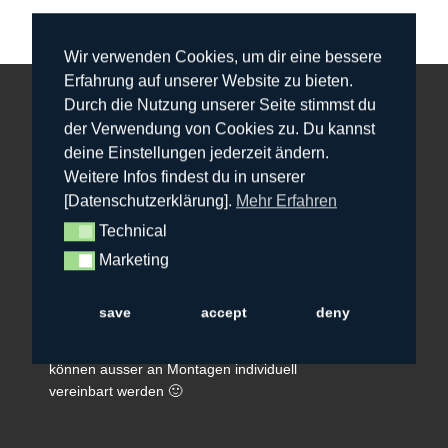
Wir verwenden Cookies, um dir eine bessere
Erfahrung auf unserer Website zu bieten.
Durch die Nutzung unserer Seite stimmst du
der Verwendung von Cookies zu. Du kannst
deine Einstellungen jederzeit ändern.
Unsere Öffnungszeiten
Weitere Infos findest du in unserer
[Datenschutzerklärung].
Mehr Erfahren
Werkstatt Di 19-21 Uhr
Werkstatt Mi 19-21 Uhr
Technical
Technical
Parcours Fr 15-20 Uhr
Marketing
Marketing
Parcours Sa 10-20 Uhr
Parcours So 10-20 Uhr
save
accept
deny
Veranstaltungen, Geburtstage, Firmenevents…
können ausser an Montagen individuell
vereinbart werden 🙂