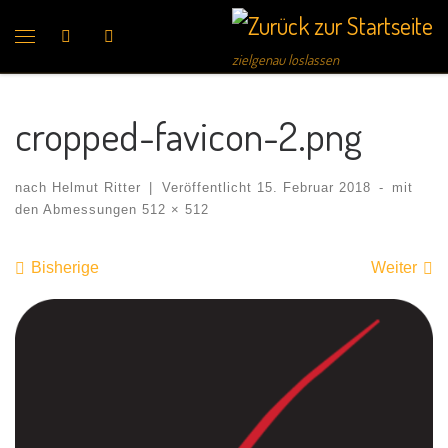
Search
zielgenau loslassen
cropped-favicon-2.png
nach
Helmut Ritter
|
Veröffentlicht
15. Februar 2018
-
mit
den Abmessungen
512 × 512
Bilder Navigation
Bisherige
Weiter