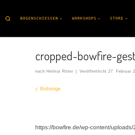
Search
BOGENSCHIESSEN
WORKSHOPS
STORE
cropped-bowfire-ges
nach
Helmut Ritter
|
Veröffentlicht
27. Februar 
Bilder Navigation
Bisherige
https://bowfire.de/wp-content/upload