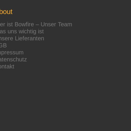
bout
r ist Bowfire – Unser Team
s uns wichtig ist
sere Lieferanten
GB
mpressum
atenschutz
ontakt