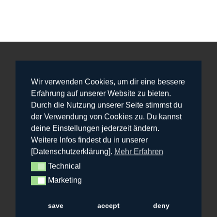
Wir verwenden Cookies, um dir eine bessere
Unsere Öffnungszeiten
Erfahrung auf unserer Website zu bieten.
Durch die Nutzung unserer Seite stimmst du
Werkstatt Di 19-21 Uhr
der Verwendung von Cookies zu. Du kannst
Werkstatt Mi 19-21 Uhr
deine Einstellungen jederzeit ändern.
Parcours Fr 15-20 Uhr
Weitere Infos findest du in unserer
Parcours Sa 10-20 Uhr
[Datenschutzerklärung].
Mehr Erfahren
Parcours So 10-20 Uhr
Technical
Technical
Veranstaltungen, Geburtstage, Firmenevents…
Marketing
Marketing
können ausser an Montagen individuell
vereinbart werden 🙂
save
accept
deny