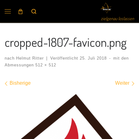
Search
zielgenau loslassen
cropped-1807-favicon.png
nach
Helmut Ritter
|
Veröffentlicht
25. Juli 2018
-
mit den
Abmessungen
512 × 512
Bilder Navigation
Bisherige
Weiter