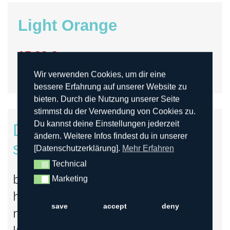
Light Orange
15,99 €
5 % sparen im Paketpreis
Wir verwenden Cookies, um dir eine
bessere Erfahrung auf unserer Website zu
bieten. Durch die Nutzung unserer Seite
stimmst du der Verwendung von Cookies zu.
Du kannst deine Einstellungen jederzeit
Du willst Deine Pfeile
ändern. Weitere Infos findest du in unserer
selbst herstellen ?
[Datenschutzerklärung].
Mehr Erfahren
Technical
Technical
bei uns findest du gute Werkzeuge,
Marketing
Marketing
hochwertige Materialien und
save
accept
deny
natürlich die nötigen Tipps & Tricks!