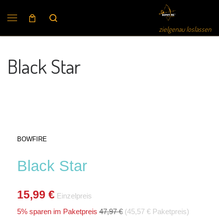
Search
zielgenau loslassen
Black Star
BOWFIRE
Black Star
15
,99 €
Einzelpreis
5% sparen im Paketpreis
47,97 €
(45,57 € Paketpreis)