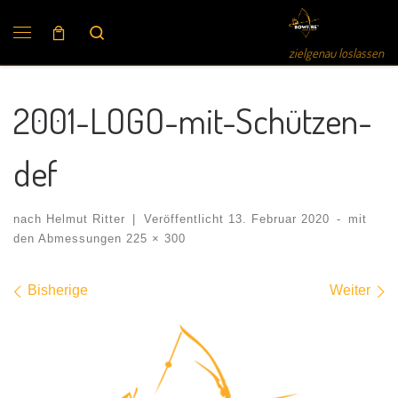
Search
zielgenau loslassen
2001-LOGO-mit-Schützen-
def
nach
Helmut Ritter
|
Veröffentlicht
13. Februar 2020
-
mit
den Abmessungen
225 × 300
Bilder Navigation
Bisherige
Weiter