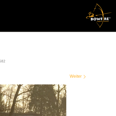
682
Weiter