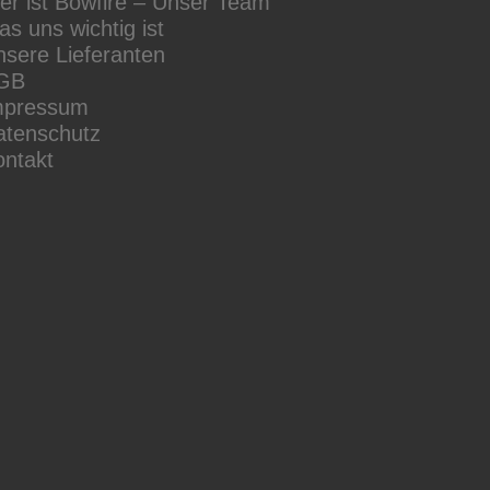
r ist Bowfire – Unser Team
s uns wichtig ist
sere Lieferanten
GB
mpressum
atenschutz
ontakt