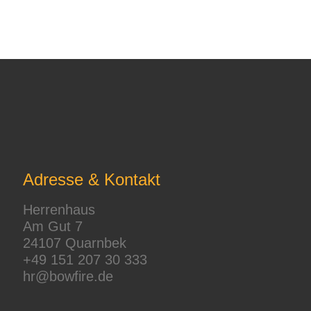
Adresse & Kontakt
Herrenhaus
Am Gut 7
24107 Quarnbek
+49 151 207 30 333
hr@bowfire.de